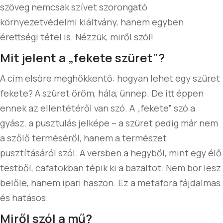
szöveg nemcsak szívet szorongató
környezetvédelmi kiáltvány, hanem egyben
érettségi tétel is. Nézzük, miről szól!
Mit jelent a „fekete szüret”?
A cím elsőre meghökkentő: hogyan lehet egy szüret
fekete? A szüret öröm, hála, ünnep. De itt éppen
ennek az ellentétéről van szó. A „fekete” szó a
gyász, a pusztulás jelképe – a szüret pedig már nem
a szőlő terméséről, hanem a természet
pusztításáról szól. A versben a hegyből, mint egy élő
testből, cafatokban tépik ki a bazaltot. Nem bor lesz
belőle, hanem ipari haszon. Ez a metafora fájdalmas
és hatásos.
Miről szól a mű?