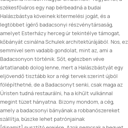
székesfőváros egy nap bérbeadná a budai
Halászbástya köveinek kitermelési jogát, és a
legtöbbet ígérő badacsonyi részvénytársaság,
amelyet Esterházy herceg úr tekintélye támogat,
kőbányát csinálna Schulek architektúrájából. Nos, ez
semmivel sem vadabb gondolat, mint az, ami a
Badacsonyon történik. Sőt, egészben véve
ártatlanabb dolog lenne, mert a Halászbástyát egy
eljövendő tisztább kor a régi tervek szerint újból
fölépíthetné, de a Badacsonyt senki, csak maga az
Úristen tudná restaurálni, ha a kihűlt vulkánnal
megint tüzet hányatna. Bizony mondom, a cég,
amely a badacsonyi bányának a robbanószereket
szállítja, büszke lehet patrónjainak
[dinamit] pusztító erejére. Azok nemcsak a hegyet