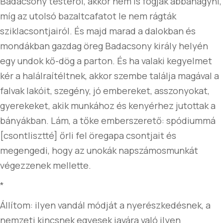
Badacsony testéről, akkor nem is fogják abbahagyni,
míg az utolsó bazaltcafatot le nem rágták
sziklacsontjairól. És majd marad a dalokban és
mondákban gazdag öreg Badacsony király helyén
egy undok kő-dög a parton. És ha valaki kegyelmet
kér a halálraítéltnek, akkor szembe találja magával a
falvak lakóit, szegény, jó embereket, asszonyokat,
gyerekeket, akik munkához és kenyérhez jutottak a
bányákban. Lám, a tőke emberszerető: spódiummá
[csontlisztté] őrli fel öregapa csontjait és
megengedi, hogy az unokák napszámosmunkát
végezzenek mellette.
*
Állítom: ilyen vandál módját a nyerészkedésnek, a
nemzeti kincsnek egyesek javára való ilyen