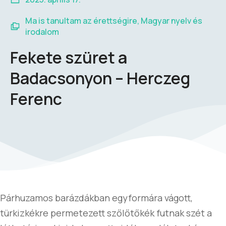
Ma is tanultam az érettségire
,
Magyar nyelv és
irodalom
Fekete szüret a
Badacsonyon – Herczeg
Ferenc
Párhuzamos barázdákban egyformára vágott,
türkizkékre permetezett szőlőtőkék futnak szét a