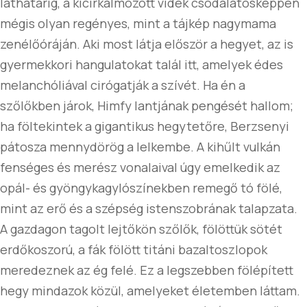
láthatárig, a kicirkalmozott vidék csodálatosképpen
mégis olyan regényes, mint a tájkép nagymama
zenélőóráján. Aki most látja először a hegyet, az is
gyermekkori hangulatokat talál itt, amelyek édes
melanchóliával cirógatják a szívét. Ha én a
szőlőkben járok, Himfy lantjának pengését hallom;
ha föltekintek a gigantikus hegytetőre, Berzsenyi
pátosza mennydörög a lelkembe. A kihűlt vulkán
fenséges és merész vonalaival úgy emelkedik az
opál- és gyöngykagylószínekben remegő tó fölé,
mint az erő és a szépség istenszobrának talapzata.
A gazdagon tagolt lejtőkön szőlők, fölöttük sötét
erdőkoszorú, a fák fölött titáni bazaltoszlopok
meredeznek az ég felé. Ez a legszebben fölépített
hegy mindazok közül, amelyeket életemben láttam.