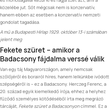
és mohóságával kezdi ki és rágja szét azt, ami a
közelébe jut. Sőt mégcsak nem is konzervatív,
hanem ebben az esetben a konzervatív nemzeti
gondolat tagadása.
A mű a Budapesti Hírlap 1929. október 13-i számában
jelent meg
Fekete szüret – amikor a
Badacsony fájdalma verssé válik
Van egy táj Magyarországon, amely nemcsak
szőlőjéről és borairól híres, hanem lelkünkbe ivódott
szépségéről is – ez a Badacsony. Herczeg Ferenc, a
20. század egyik kiemelkedő írója, ehhez a helyhez
fűződő személyes kötődéséből írta meg megrázó
tárcáját,
Fekete szüret a Badacsonyon
címmel. Ez a