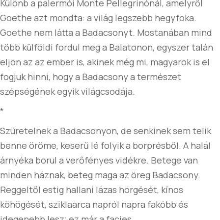
Különb a palermói Monte Pellegrinónál, amelyről
Goethe azt mondta: a világ legszebb hegyfoka.
Goethe nem látta a Badacsonyt. Mostanában mind
több külföldi fordul meg a Balatonon, egyszer talán
eljön az az ember is, akinek még mi, magyarok is el
fogjuk hinni, hogy a Badacsony a természet
szépségének egyik világcsodája.
*
Szüretelnek a Badacsonyon, de senkinek sem telik
benne öröme, keserű lé folyik a borprésből. A halál
árnyéka borul a verőfényes vidékre. Betege van
minden háznak, beteg maga az öreg Badacsony.
Reggeltől estig hallani lázas hörgését, kínos
köhögését, sziklaarca napról napra fakóbb és
idegenebb lesz; ez már a facies