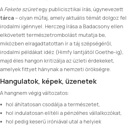
A
Fekete szüret
egy publicisztikai írás, úgynevezett
tárca
– olyan műfaj, amely aktuális témát dolgoz fel
irodalmi igénnyel. Herczeg írása a Badacsony ellen
elkövetett természetrombolást mutatja be,
miközben elragadtatottan ír a táj szépségéről,
irodalmi példákat idéz (Himfy lantjától Goethe-ig),
majd éles hangon kritizálja az üzleti érdekeket,
amelyek fittyet hánynak a nemzeti örökségre.
Hangulatok, képek, üzenetek
A hangnem végig változatos:
hol áhítatosan csodálja a természetet,
hol indulatosan elítéli a pénzéhes vállalkozókat,
hol pedig keserű iróniával utal a helyiek