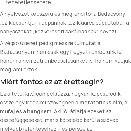
tehetetlenségére.
A nyelvezet képszerű és megrendítő: a Badacsony
„sziklacsontjai” roppannak, „sziklaarca sápadtabb”, a
bányászokat „közkereseti sakálhadnak” nevezi.
A végső üzenet pedig messze túlmutat a
Badacsonyon: nemcsak egy hegyet rombolunk le,
hanem a nemzeti önbecsülésünket is, ha nem védjük
meg, ami érték.
Miért fontos ez az érettségin?
Ez a tétel kiválóan példázza, hogyan kapcsolódik
össze egy irodalmi szövegben a
metaforikus cím
, a
műfaj
és a
hangnem
. Aki jól átlátja ezeket az
összefüggéseket, máris közelebb kerül a szöveg
mélyebb jelentéséhez – és persze az