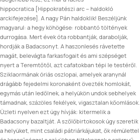
hippocratica [Hippokratészi arc – haldokló
arckifejezése]. A nagy Pán haldoklik! Beszéljünk
magyarul: a hegy köhögése: robbantó töltények
durrogása. Mert évek óta robbantják, darabolják,
hordják a Badacsonyt. A haszonlesés rávetette
magát, belevágta farkasfogait és ami szépséget
nyert a Teremtőtől, azt cafatokban tépi le testéről.
Sziklaormának óriás oszlopai, amelyek aranynál
drágább fejedelmi koronaként övezték homlokát,
egymás után ledőlnek, a helyükön undok sebhelyek
támadnak, százöles fekélyek, vigasztalan kőomlások.
Üzleti nyelven ezt úgy hívják: kitermelik a
Badacsony bazaltját. A szőlőbirtokosok úgy szeretik
a helyüket, mint családi pátriárkájukat, ők rémülettel