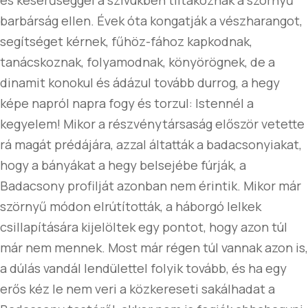
és keserűséggel a szívükben tiltakoznak a szörnyű
barbárság ellen. Évek óta kongatják a vészharangot,
segítséget kérnek, fűhöz-fához kapkodnak,
tanácskoznak, folyamodnak, könyörögnek, de a
dinamit konokul és ádázul tovább durrog, a hegy
képe napról napra fogy és torzul: Istennél a
kegyelem! Mikor a részvénytársaság először vetette
rá magát prédájára, azzal áltatták a badacsonyiakat,
hogy a bányákat a hegy belsejébe fúrják, a
Badacsony profilját azonban nem érintik. Mikor már
szörnyű módon elrútították, a háborgó lelkek
csillapítására kijelöltek egy pontot, hogy azon túl
már nem mennek. Most már régen túl vannak azon is,
a dúlás vandál lendülettel folyik tovább, és ha egy
erős kéz le nem veri a közkereseti sakálhadat a