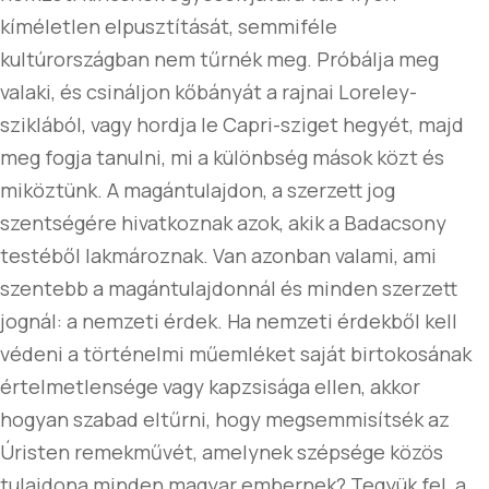
kíméletlen elpusztítását, semmiféle
kultúrországban nem tűrnék meg. Próbálja meg
valaki, és csináljon kőbányát a rajnai Loreley-
sziklából, vagy hordja le Capri-sziget hegyét, majd
meg fogja tanulni, mi a különbség mások közt és
miköztünk. A magántulajdon, a szerzett jog
szentségére hivatkoznak azok, akik a Badacsony
testéből lakmároznak. Van azonban valami, ami
szentebb a magántulajdonnál és minden szerzett
jognál: a nemzeti érdek. Ha nemzeti érdekből kell
védeni a történelmi műemléket saját birtokosának
értelmetlensége vagy kapzsisága ellen, akkor
hogyan szabad eltűrni, hogy megsemmisítsék az
Úristen remekművét, amelynek szépsége közös
tulajdona minden magyar embernek? Tegyük fel, a