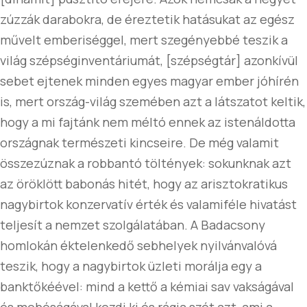
zúzzák darabokra, de éreztetik hatásukat az egész
művelt emberiséggel, mert szegényebbé teszik a
világ szépséginventáriumát, [szépségtár] azonkívül
sebet ejtenek minden egyes magyar ember jóhírén
is, mert ország-világ szemében azt a látszatot keltik,
hogy a mi fajtánk nem méltó ennek az istenáldotta
országnak természeti kincseire. De még valamit
összezúznak a robbantó töltények: sokunknak azt
az öröklött babonás hitét, hogy az arisztokratikus
nagybirtok konzervatív érték és valamiféle hivatást
teljesít a nemzet szolgálatában. A Badacsony
homlokán éktelenkedő sebhelyek nyilvánvalóvá
teszik, hogy a nagybirtok üzleti morálja egy a
banktőkéével: mind a kettő a kémiai sav vakságával