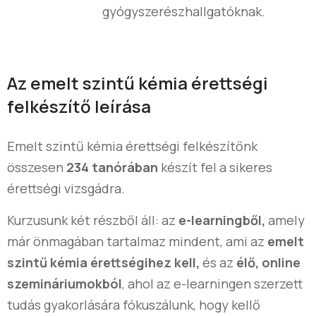
gyógyszerészhallgatóknak.
Az emelt szintű kémia érettségi
felkészítő leírása
Emelt szintű kémia érettségi felkészítőnk
összesen
234 tanórában
készít fel a sikeres
érettségi vizsgádra.
Kurzusunk két részből áll: az
e-learningből,
amely
már önmagában tartalmaz mindent, ami az
emelt
szintű kémia érettségihez kell,
és az
élő, online
szemináriumokból
, ahol az e-learningen szerzett
tudás gyakorlására fókuszálunk, hogy kellő