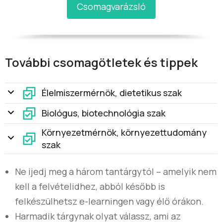
Csomagvarázsló
További csomagötletek és tippek
Élelmiszermérnök, dietetikus szak
Biológus, biotechnológia szak
Környezetmérnök, környezettudomány
szak
Ne ijedj meg a három tantárgytól – amelyik nem
kell a felvételidhez, abból később is
felkészülhetsz e-learningen vagy élő órákon.
Harmadik tárgynak olyat válassz, ami az