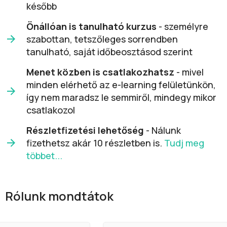
később
Önállóan is tanulható kurzus
- személyre
szabottan, tetszőleges sorrendben
tanulható, saját időbeosztásod szerint
Menet közben is csatlakozhatsz
- mivel
minden elérhető az e-learning felületünkön,
így nem maradsz le semmiről, mindegy mikor
csatlakozol
Részletfizetési lehetőség
- Nálunk
fizethetsz akár 10 részletben is.
Tudj meg
többet...
Rólunk mondtátok