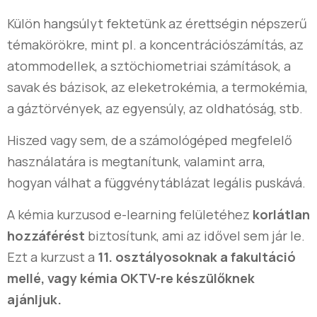
Külön hangsúlyt fektetünk az érettségin népszerű
témakörökre, mint pl. a koncentrációszámítás, az
atommodellek, a sztöchiometriai számítások, a
savak és bázisok, az eleketrokémia, a termokémia,
a gáztörvények, az egyensúly, az oldhatóság, stb.
Hiszed vagy sem, de a számológéped megfelelő
használatára is megtanítunk, valamint arra,
hogyan válhat a függvénytáblázat legális puskává.
A kémia kurzusod e-learning felületéhez
korlátlan
hozzáférést
biztosítunk, ami az idővel sem jár le.
Ezt a kurzust a
11. osztályosoknak a fakultáció
mellé, vagy kémia OKTV-re készülőknek
ajánljuk.