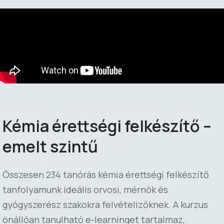
Kémia érettségi felkészítő –
emelt szintű
Összesen 234 tanórás kémia érettségi felkészítő
tanfolyamunk ideális orvosi, mérnök és
gyógyszerész szakokra felvételizőknek. A kurzus
önállóan tanulható e-learninget tartalmaz,