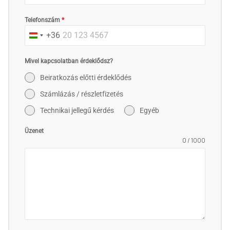
Telefonszám
*
+36
Hungary
+36
Mivel kapcsolatban érdeklődsz?
Beiratkozás előtti érdeklődés
Számlázás / részletfizetés
Technikai jellegű kérdés
Egyéb
Üzenet
0 / 1000