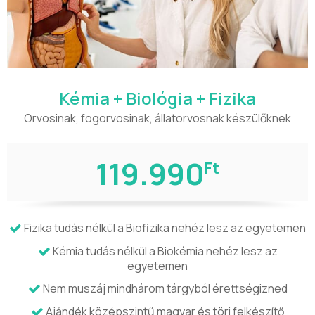
Kémia + Biológia + Fizika
Orvosinak, fogorvosinak, állatorvosnak készülőknek
119.990
Ft
Fizika tudás nélkül a Biofizika nehéz lesz az egyetemen
Kémia tudás nélkül a Biokémia nehéz lesz az
egyetemen
Nem muszáj mindhárom tárgyból érettségizned
Ajándék középszintű magyar és töri felkészítő