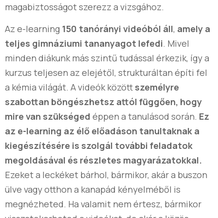
magabiztosságot szerezz a vizsgához.
Az e-learning
150 tanórányi videóból áll
,
amely a
teljes gimnáziumi tananyagot lefedi
. Mivel
minden diákunk más szintű tudással érkezik, így a
kurzus teljesen az elejétől, strukturáltan építi fel
a kémia világát. A videók között
személyre
szabottan
böngészhetsz attól függően, hogy
mire van szükséged
éppen a tanulásod során.
Ez
az e-learning az élő előadáson tanultaknak a
kiegészítésére is szolgál további feladatok
megoldásával és részletes magyarázatokkal.
Ezeket a leckéket bárhol, bármikor, akár a buszon
ülve vagy otthon a kanapád kényelméből is
megnézheted. Ha valamit nem értesz, bármikor