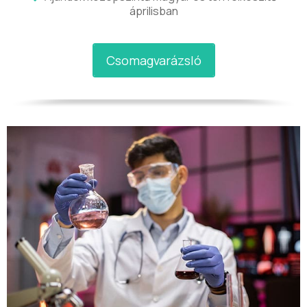
áprilisban
Csomagvarázsló