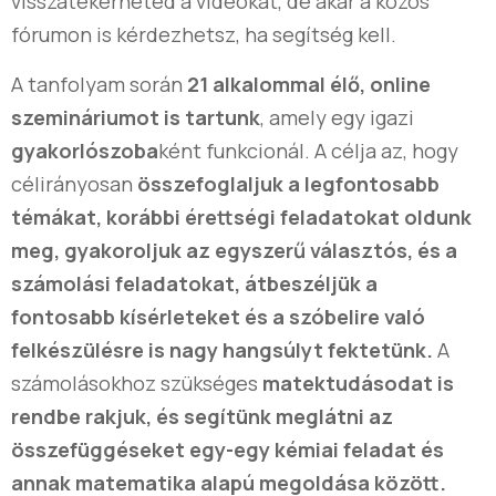
visszatekerheted a videókat, de akár a közös
fórumon is kérdezhetsz, ha segítség kell.
A tanfolyam során
21 alkalommal élő, online
szemináriumot is tartunk
, amely egy igazi
gyakorlószoba
ként funkcionál. A célja az, hogy
célirányosan
összefoglaljuk a legfontosabb
témákat, korábbi érettségi feladatokat oldunk
meg, gyakoroljuk az egyszerű választós, és a
számolási feladatokat, átbeszéljük a
fontosabb kísérleteket és a szóbelire való
felkészülésre is nagy hangsúlyt fektetünk.
A
számolásokhoz szükséges
matektudásodat is
rendbe rakjuk, és segítünk meglátni az
összefüggéseket egy-egy kémiai feladat és
annak matematika alapú megoldása között.