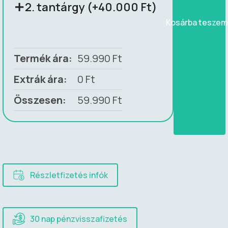
2. tantárgy (+40.000 Ft)
Kosárba tesze
Termék ára:
59.990
Ft
Extrák ára:
0
Ft
Összesen:
59.990
Ft
Részletfizetés infók
30 nap pénzvisszafizetés