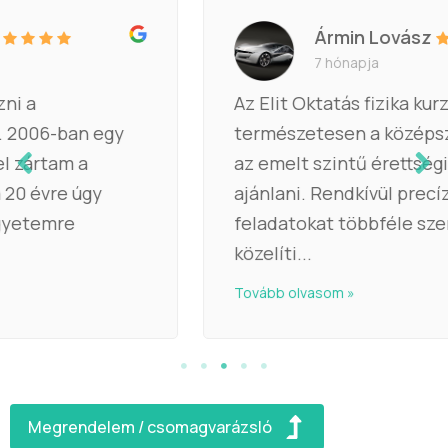
Ármin Lovász
7 hónapja
Az Elit Oktatás fizika kurzusát
természetesen a középszintű, de főként
az emelt szintű érettségihez tudnám
ajánlani. Rendkívül precíz az oktató, a
feladatokat többféle szemlélettel
közelíti...
Tovább olvasom »
Megrendelem / csomagvarázsló