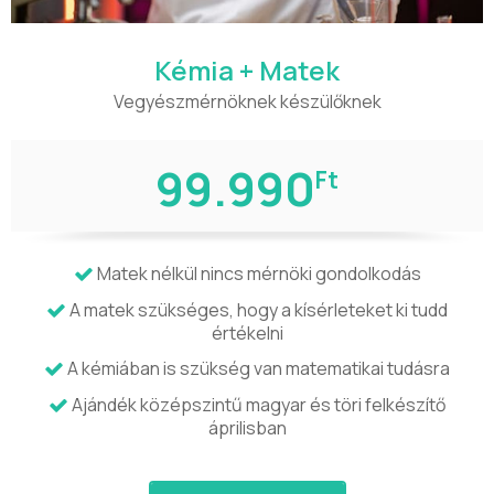
Kémia + Matek
Vegyészmérnöknek készülőknek
99.990
Ft
Matek nélkül nincs mérnöki gondolkodás
A matek szükséges, hogy a kísérleteket ki tudd
értékelni
A kémiában is szükség van matematikai tudásra
Ajándék középszintű magyar és töri felkészítő
áprilisban