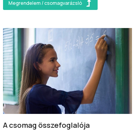
Megrendelem / csomagvarázsló
A csomag összefoglalója​