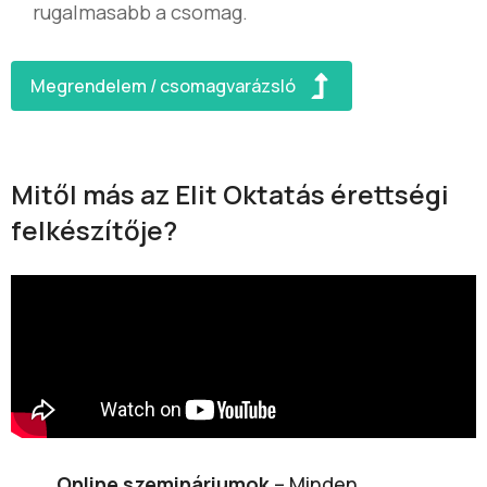
rugalmasabb a csomag.
Megrendelem / csomagvarázsló
Mitől más az Elit Oktatás érettségi
felkészítője?
Online szemináriumok
– Minden