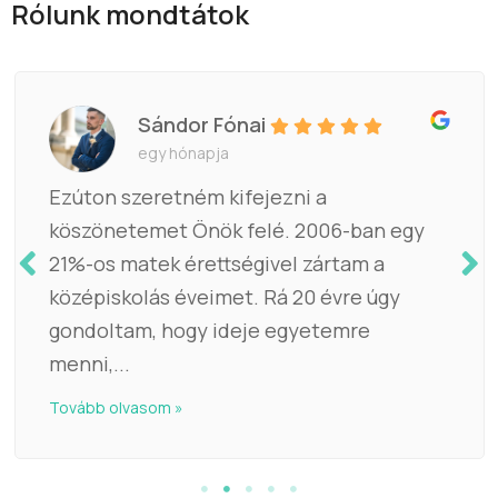
Rólunk mondtátok
Sándor Fónai
egy hónapja
Ezúton szeretném kifejezni a
köszönetemet Önök felé. 2006-ban egy
21%-os matek érettségivel zártam a
középiskolás éveimet. Rá 20 évre úgy
gondoltam, hogy ideje egyetemre
menni,...
Tovább olvasom »