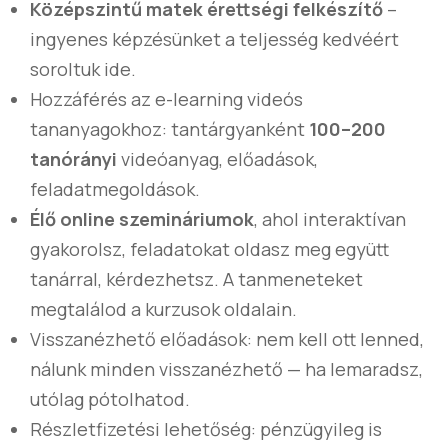
Középszintű matek érettségi felkészítő
–
ingyenes képzésünket a teljesség kedvéért
soroltuk ide.
Hozzáférés az e-learning videós
tananyagokhoz: tantárgyanként
100–200
tanórányi
videóanyag, előadások,
feladatmegoldások.
Élő online szemináriumok
, ahol interaktívan
gyakorolsz, feladatokat oldasz meg együtt
tanárral, kérdezhetsz.
A tanmeneteket
megtalálod a kurzusok oldalain.
Visszanézhető előadások: nem kell ott lenned,
nálunk minden visszanézhető — ha lemaradsz,
utólag pótolhatod.
Részletfizetési lehetőség: pénzügyileg is