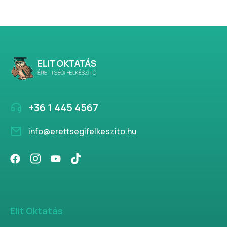
+36 1 445 4567
info@erettsegifelkeszito.hu
Elit Oktatás