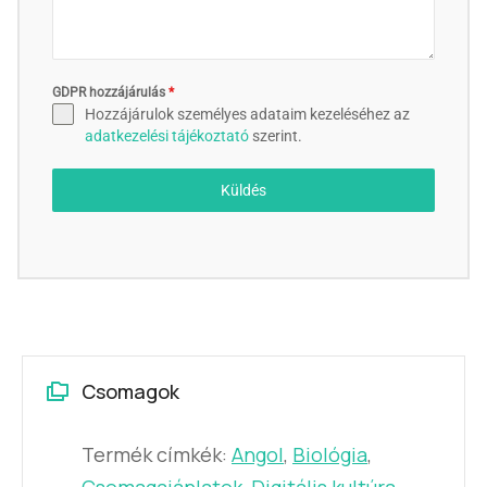
GDPR hozzájárulás
*
Hozzájárulok személyes adataim kezeléséhez az
adatkezelési tájékoztató
szerint.
Küldés
Csomagok
Termék címkék:
Angol
,
Biológia
,
Csomagajánlatok
,
Digitális kultúra
,