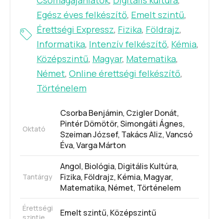
Egész éves felkészítő
,
Emelt szintű
,
Érettségi Expressz
,
Fizika
,
Földrajz
,
Informatika
,
Intenzív felkészítő
,
Kémia
,
Középszintű
,
Magyar
,
Matematika
,
Német
,
Online érettségi felkészítő
,
Történelem
Csorba Benjámin
,
Czigler Donát
,
Pintér Dömötör
,
Simongáti Ágnes
,
Oktató
Szeiman József
,
Takács Aliz
,
Vancsó
Éva
,
Varga Márton
Angol
,
Biológia
,
Digitális Kultúra
,
Fizika
,
Földrajz
,
Kémia
,
Magyar
,
Tantárgy
Matematika
,
Német
,
Történelem
Érettségi
Emelt szintű
,
Középszintű
szintje