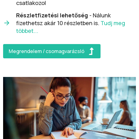
csatlakozol
Részletfizetési lehetőség
- Nálunk
fizethetsz akár 10 részletben is.
Tudj meg
többet...
Megrendelem / csomagvarázsló