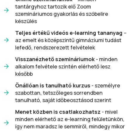
tantárgyhoz tartozik elő Zoom
szemináriumos gyakorlás és szóbelire
készülés
Teljes értékű videós e-learning tananyag
–
az emelt és középszintű gimnáziumi tudást
lefedő, rendszerezett felvételek
Visszanézhető szemináriumok
- minden
alkalom felvétele szintén elérhető lesz
később
Önállóan is tanulható kurzus
- személyre
szabottan, tetszőleges sorrendben
tanulható, saját időbeosztásod szerint
Menet közben is csatlakozhatsz
- mivel
minden elérhető az e-learning felületünkön,
így nem maradsz le semmiről, mindegy mikor