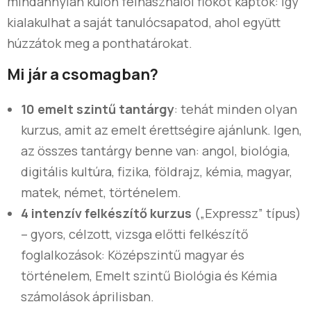
mindannyian külön felhasználói fiókot kaptok: így
kialakulhat a saját tanulócsapatod, ahol együtt
húzzátok meg a ponthatárokat.
Mi jár a csomagban?
10 emelt szintű tantárgy
: tehát minden olyan
kurzus, amit az emelt érettségire ajánlunk. Igen,
az összes tantárgy benne van: angol, biológia,
digitális kultúra, fizika, földrajz, kémia, magyar,
matek, német, történelem.
4 intenzív felkészítő kurzus
(„Expressz” típus)
– gyors, célzott, vizsga előtti felkészítő
foglalkozások: Középszintű magyar és
történelem, Emelt szintű Biológia és Kémia
számolások áprilisban.