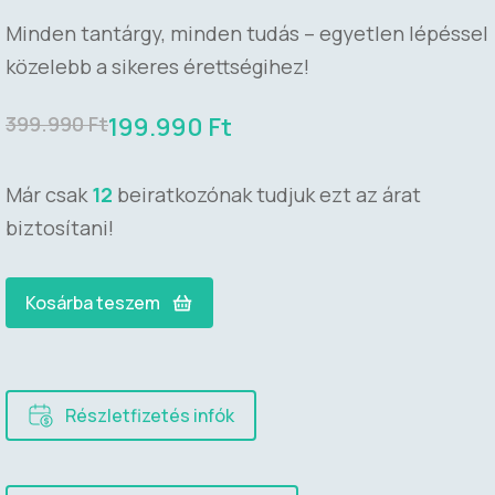
Minden tantárgy, minden tudás – egyetlen lépéssel
közelebb a sikeres érettségihez!
199.990
Ft
399.990
Ft
Már csak
12
beiratkozónak tudjuk ezt az árat
biztosítani!
Kosárba teszem
Részletfizetés infók