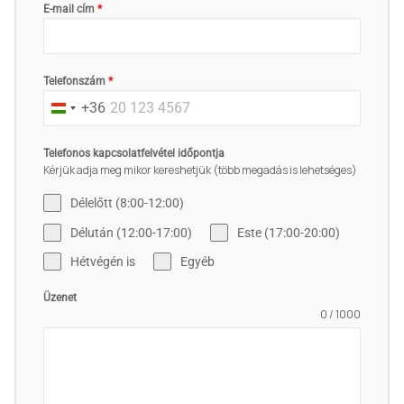
E-mail cím
*
Telefonszám
*
+36
Hungary
+36
Telefonos kapcsolatfelvétel időpontja
Kérjük adja meg mikor kereshetjük (több megadás is lehetséges)
Délelőtt (8:00-12:00)
Délután (12:00-17:00)
Este (17:00-20:00)
Hétvégén is
Egyéb
Üzenet
0 / 1000