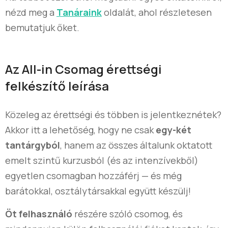
nézd meg a
Tanáraink
oldalát, ahol részletesen
bemutatjuk őket.
Az All-in Csomag érettségi
felkészítő leírása
Közeleg az érettségi és többen is jelentkeznétek?
Akkor itt a lehetőség, hogy ne csak
egy-két
tantárgyból
, hanem az összes általunk oktatott
emelt szintű kurzusból (és az intenzívekből)
egyetlen csomagban hozzáférj — és még
barátokkal, osztálytársakkal együtt készülj!
Öt felhasználó
részére szóló csomog, és