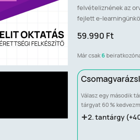
felvételiznének az o
fejlett e-learningünk
59.990
Ft
Már csak
6
beiratkozónak
Csomagvarázs
Válasz egy második tá
tárgyat 60 % kedvezm
2. tantárgy (+4