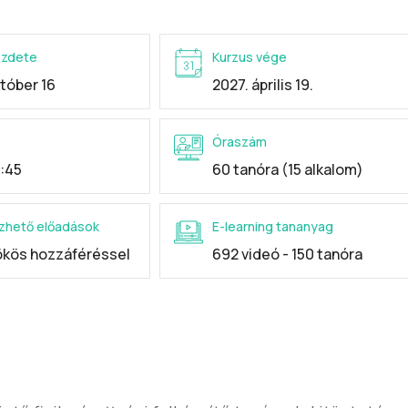
ezdete
Kurzus vége
tóber 16
2027. április 19.
Óraszám
:45
60 tanóra (15 alkalom)
zhető előadások
E-learning tananyag
rökös hozzáféréssel
692 videó - 150 tanóra