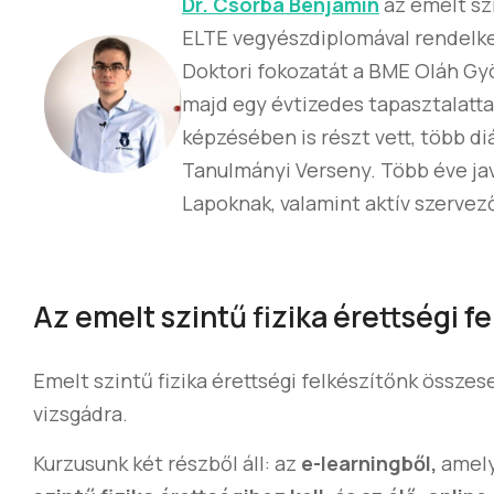
Dr. Csorba Benjámin
az emelt szi
ELTE vegyészdiplomával rendelk
Doktori fokozatát a BME Oláh Gyö
majd egy évtizedes tapasztalattal
képzésében is részt vett, több di
Tanulmányi Verseny. Több éve javí
Lapoknak, valamint aktív szervez
Az emelt szintű fizika érettségi fe
Emelt szintű fizika érettségi felkészítőnk össze
vizsgádra.
Kurzusunk két részből áll: az
e-learningből,
amely