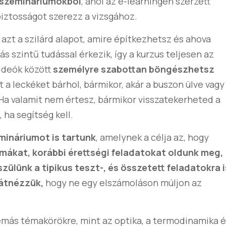
e szemináriumokból
, ahol az e-learningen szerzett
biztosságot szerezz a vizsgához.
 azt a szilárd alapot, amire építkezhetsz és ahova
 szintű tudással érkezik, így a kurzus teljesen az
 videók között
személyre szabottan
böngészhetsz
 a leckéket bárhol, bármikor, akár a buszon ülve vagy
a valamit nem értesz, bármikor visszatekerheted a
 ha segítség kell.
emináriumot is tartunk
, amelynek a célja az, hogy
mákat, korábbi érettségi feladatokat oldunk meg,
szülünk a tipikus teszt-, és összetett feladatokra i
 átnézzük,
hogy ne egy elszámoláson múljon az
émás témakörökre, mint az optika, a termodinamika 