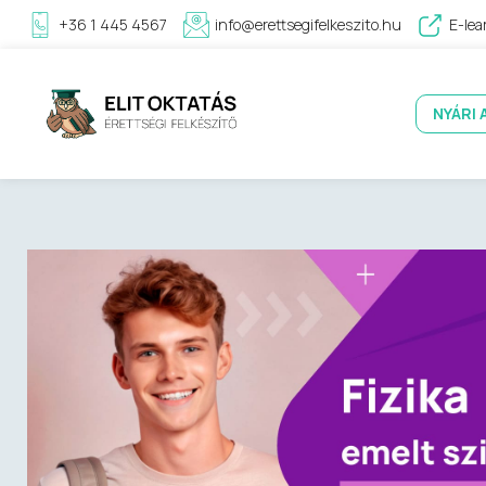
+36 1 445 4567
info@erettsegifelkeszito.hu
E-lea
NYÁRI 