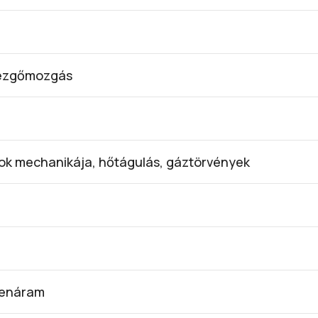
rezgőmozgás
zok mechanikája, hőtágulás, gáztörvények
gyenáram