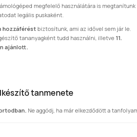
zámológéped megfelelő használátára is megtanítunk
todat legális puskaként.
n hozzáférést
biztosítunk, ami az idővel sem jár le.
gészítő tananyagként tudd használni, illetve
11.
n ajánlott.
felkészítő tanmenete
ortodban.
Ne aggódj, ha már elkezdődött a tanfolya