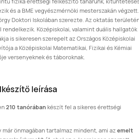
ntű fizika érettségi felkészítő tanárunk, kitüntetése
ezik és a BME vegyészmérnöki mesterszakán végzett.
rgy Doktori Iskolában szerezte. Az oktatás területé
 rendelkezik. Középiskolai, valamint duális hallgatók
ákja is sikeresen szerepelt az Országos Középiskolai
tója a Középiskolai Matematikai, Fizikai és Kémiai
ője versenyeknek és táboroknak.
lkészítő leírása
sen
210 tanórában
készít fel a sikeres érettségi
 már önmagában tartalmaz mindent, ami az
emelt