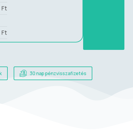
0
Ft
0
Ft
k
30 nap pénzvisszafizetés