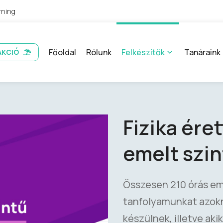
rning
Főoldal
Rólunk
Felkészítők
Tanáraink
AKCIÓ
Fizika éret
emelt szin
Összesen 210 órás eme
tanfolyamunkat azokna
készülnek, illetve aki