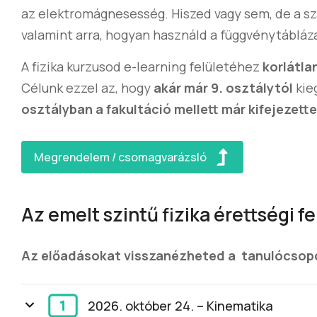
az elektromágnesesség. Hiszed vagy sem, de a s
valamint arra, hogyan használd a függvénytábláza
A fizika kurzusod e-learning felületéhez
korlátla
Célunk ezzel az, hogy
akár már 9. osztálytól
kie
osztályban a fakultáció mellett már kifejezette
Megrendelem / csomagvarázsló
Az emelt szintű fizika érettségi 
Az előadásokat visszanézheted a tanulócsop
2026. október 24. – Kinematika