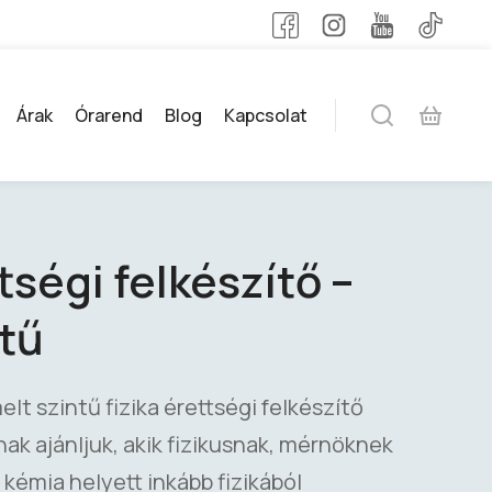
Árak
Órarend
Blog
Kapcsolat
tségi felkészítő –
tű
lt szintű fizika érettségi felkészítő
k ajánljuk, akik fizikusnak, mérnöknek
k kémia helyett inkább fizikából