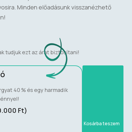
rvosira. Minden előadásunk visszanézhető
ön!
 tudjuk ezt az árat biztosítani!
ló
rgyat 40 % és egy harmadik
énnyel!
0.000 Ft)
Kosárba teszem