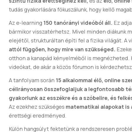
szintű fizika érettségihez kell,
és az
élő, onlin
tudás gyakorlására fókuszálunk, hogy kellő maga
Az e-learning
150 tanórányi videóból áll.
Ez adja
bármikor visszatérhetsz. Mivel minden diákunk más
elejétől, strukturáltan építi fel a fizika világát. A
attól függően, hogy mire van szükséged.
Ezeket
otthon a kanapád kényelméből is megnézheted. H
videókat, de akár a közös fórumon is kérdezhetsz,
A tanfolyam során
15 alkalommal élő, online sz
célirányosan
összefoglaljuk a legfontosabb té
gyakorlunk az esszékre és a szóbelire, és felké
Az ezekhez szükséges
matematikai alapokat is
érettségi eredményed.
Külön hangsúlyt fektetünk a rendszeresen probl