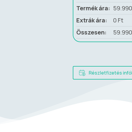
Termék ára:
59.99
Extrák ára:
0
Ft
Összesen:
59.99
Részletfizetés infó