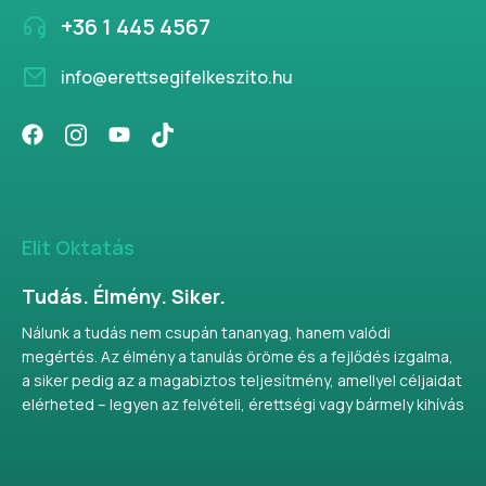
+36 1 445 4567
info@erettsegifelkeszito.hu
Elit Oktatás
Tudás. Élmény. Siker.
Nálunk a tudás nem csupán tananyag, hanem valódi
megértés. Az élmény a tanulás öröme és a fejlődés izgalma,
a siker pedig az a magabiztos teljesítmény, amellyel céljaidat
elérheted – legyen az felvételi, érettségi vagy bármely kihívás