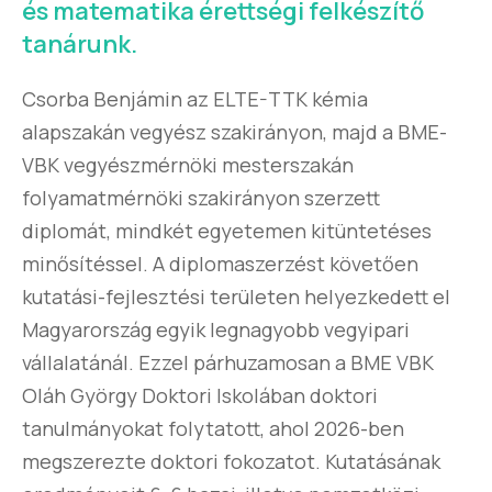
és matematika érettségi felkészítő
tanárunk.
Csorba Benjámin az ELTE-TTK kémia
alapszakán vegyész szakirányon, majd a BME-
VBK vegyészmérnöki mesterszakán
folyamatmérnöki szakirányon szerzett
diplomát, mindkét egyetemen kitüntetéses
minősítéssel. A diplomaszerzést követően
kutatási-fejlesztési területen helyezkedett el
Magyarország egyik legnagyobb vegyipari
vállalatánál. Ezzel párhuzamosan a BME VBK
Oláh György Doktori Iskolában doktori
tanulmányokat folytatott, ahol 2026-ben
megszerezte doktori fokozatot. Kutatásának