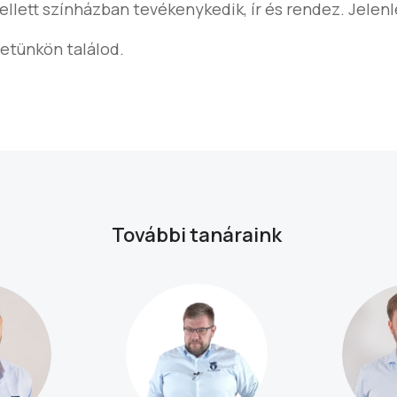
mellett színházban tevékenykedik, ír és rendez. Jelen
letünkön találod.
További tanáraink