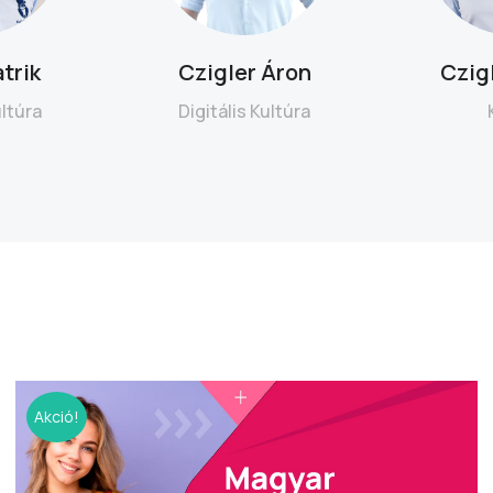
trik
Czigler Áron
Czig
ultúra
Digitális Kultúra
Akció!