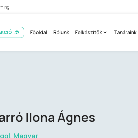
rning
Főoldal
Rólunk
Felkészítők
Tanáraink
AKCIÓ
arró Ilona Ágnes
gol, Magyar