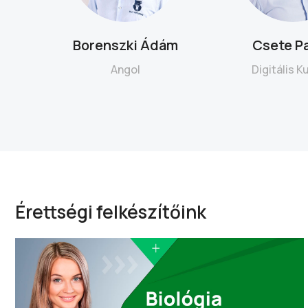
n
Borenszki Ádám
Csete Pa
Angol
Digitális K
Érettségi felkészítőink