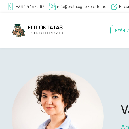
+36 1 445 4567
info@erettsegifelkeszito.hu
E-lea
NYÁRI 
V
An