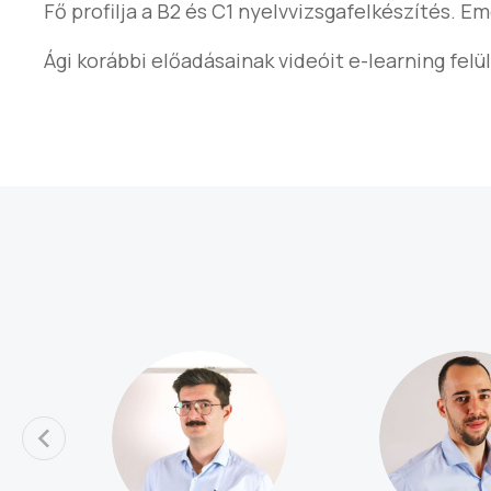
Fő profilja a B2 és C1 nyelvvizsgafelkészítés. E
Ági korábbi előadásainak videóit e-learning felü