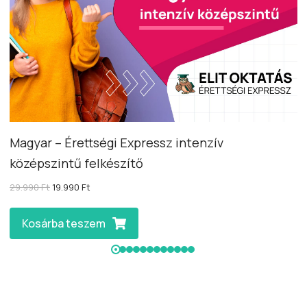
Magyar – Érettségi Expressz intenzív
középszintű felkészítő
29.990
Ft
19.990
Ft
Kosárba teszem