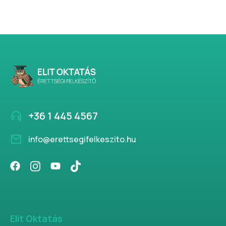
+36 1 445 4567
info@erettsegifelkeszito.hu
Elit Oktatás