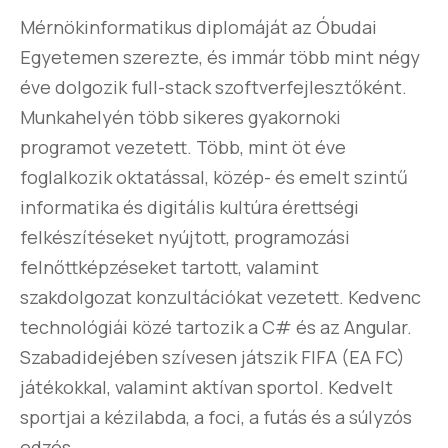
Mérnökinformatikus diplomáját az Óbudai
Egyetemen szerezte, és immár több mint négy
éve dolgozik full-stack szoftverfejlesztőként.
Munkahelyén több sikeres gyakornoki
programot vezetett. Több, mint öt éve
foglalkozik oktatással, közép- és emelt szintű
informatika és digitális kultúra érettségi
felkészítéseket nyújtott, programozási
felnőttképzéseket tartott, valamint
szakdolgozat konzultációkat vezetett. Kedvenc
technológiái közé tartozik a C# és az Angular.
Szabadidejében szívesen játszik FIFA (EA FC)
játékokkal, valamint aktívan sportol. Kedvelt
sportjai a kézilabda, a foci, a futás és a súlyzós
edzés.