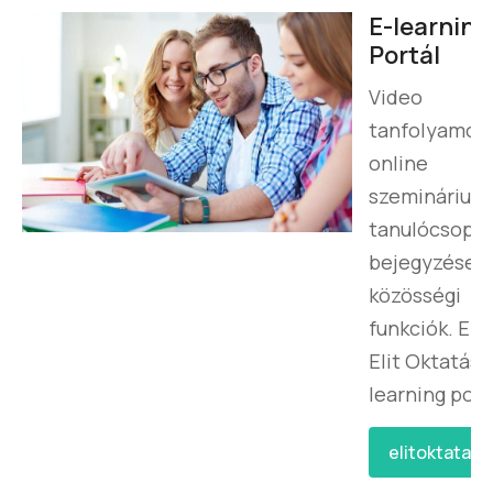
E-learning
Portál
Video
tanfolyamok,
online
szeminárium
tanulócsopor
bejegyzések,
közösségi
funkciók. Ez 
Elit Oktatás 
learning port
elitoktatas.