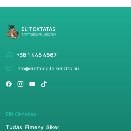
+36 1 445 4567
info@erettsegifelkeszito.hu
Elit Oktatás
Tudás. Élmény. Siker.