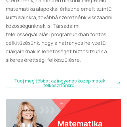
szeretnénk, ha minden diákunk megfelelő
matematika alapokkal érkezne emelt szintű
kurzusainkra, továbbá szeretnénk visszaadni
közösségünknek is. Társadalmi
felelősségvállalási programunkban fontos
célkitűzésünk, hogy a hátrányos helyzetű
diákjainknak is lehetőséget biztosítsunk a
sikeres érettségi felkészülésre.
Tudj meg többet az ingyenes közép matek
felkészítőnkről