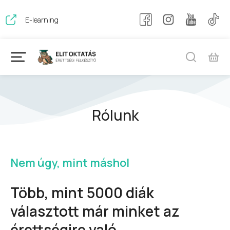
+36
1
E-
E-learning
info@erettsegifelkeszito.hu
445
learning
4567
Rólunk
Nem úgy, mint máshol
Több, mint 5000 diák
választott már minket az
érettségire való