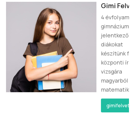
Gimi Felvét
4 évfolyamo
gimnáziumb
jelentkező 8
diákokat
készítünk fel
központi írás
vizsgára
magyarból é
matematikáb
gimifelvetel