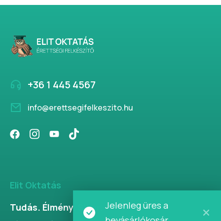
+36 1 445 4567
info@erettsegifelkeszito.hu
Elit Oktatás
Jelenleg üres a
Tudás. Élmény. Siker.
bevásárlókosár.