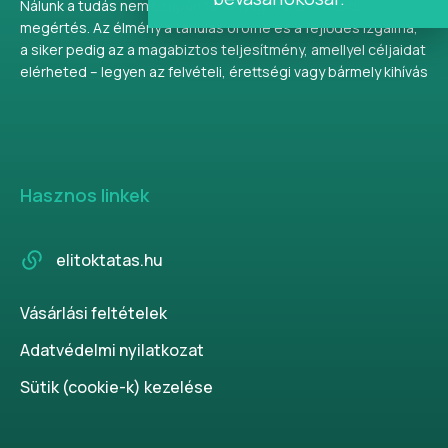
Nálunk a tudás nem csupán tananyag, hanem valódi
megértés. Az élmény a tanulás öröme és a fejlődés izgalma,
a siker pedig az a magabiztos teljesítmény, amellyel céljaidat
elérheted – legyen az felvételi, érettségi vagy bármely kihívás
Hasznos linkek
elitoktatas.hu
Vásárlási feltételek
Adatvédelmi nyilatkozat
Sütik (cookie-k) kezelése