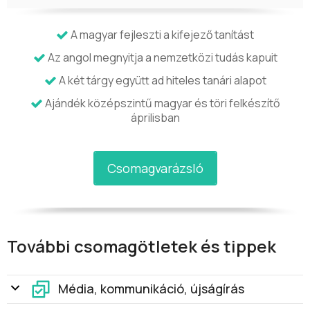
A magyar fejleszti a kifejező tanítást
Az angol megnyitja a nemzetközi tudás kapuit
A két tárgy együtt ad hiteles tanári alapot
Ajándék középszintű magyar és töri felkészítő
áprilisban
Csomagvarázsló
További csomagötletek és tippek
Média, kommunikáció, újságírás