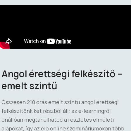
Angol érettségi felkészítő –
emelt szintű
Összesen 210 órás emelt szintű angol érettségi
felkészítőnk két részből áll: az e-learningről
önállóan megtanulhatod a részletes elméleti
alapokat, így az élő online szemináriumokon több