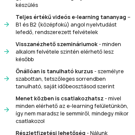
készülés
Teljes értékű videós e-learning tananyag
–
B1 és B2 (középfokú) angol nyelvtudást
lefedő, rendszerezett felvételek
Visszanézhető szemináriumok
- minden
alkalom felvétele szintén elérhető lesz
később
Önállóan is tanulható kurzus
- személyre
szabottan, tetszőleges sorrendben
tanulható, saját időbeosztásod szerint
Menet közben is csatlakozhatsz
- mivel
minden elérhető az e-learning felületünkön,
így nem maradsz le semmiről, mindegy mikor
csatlakozol
Részletfizetési lehetőség
- Nálunk