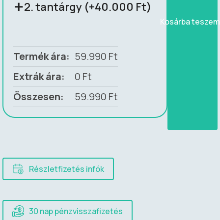
2. tantárgy (+40.000 Ft)
Kosárba tesze
Termék ára:
59.990
Ft
Extrák ára:
0
Ft
Összesen:
59.990
Ft
Részletfizetés infók
30 nap pénzvisszafizetés