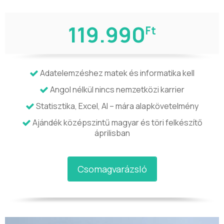
119.990
Ft
Adatelemzéshez matek és informatika kell
Angol nélkül nincs nemzetközi karrier
Statisztika, Excel, AI – mára alapkövetelmény
Ajándék középszintű magyar és töri felkészítő
áprilisban
Csomagvarázsló