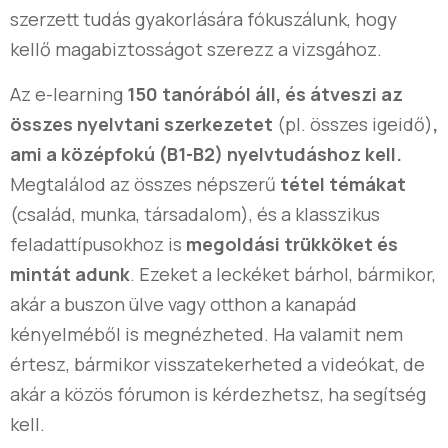
szerzett tudás gyakorlására fókuszálunk, hogy
kellő magabiztosságot szerezz a vizsgához.
Az e-learning
150 tanórából áll, és
átveszi az
összes nyelvtani szerkezetet
(pl. összes igeidő)
,
ami a középfokú (B1-B2) nyelvtudáshoz kell.
Megtalálod az összes népszerű
tétel témákat
(család, munka, társadalom), és a klasszikus
feladattípusokhoz is
megoldási trükköket és
mintát adunk
. Ezeket a leckéket bárhol, bármikor,
akár a buszon ülve vagy otthon a kanapád
kényelméből is megnézheted. Ha valamit nem
értesz, bármikor visszatekerheted a videókat, de
akár a közös fórumon is kérdezhetsz, ha segítség
kell.