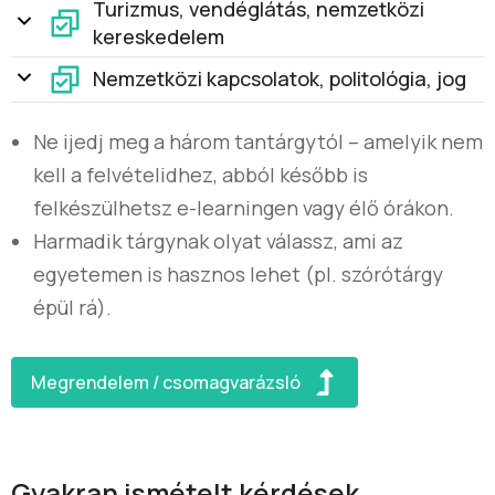
Turizmus, vendéglátás, nemzetközi
kereskedelem
Nemzetközi kapcsolatok, politológia, jog
Ne ijedj meg a három tantárgytól – amelyik nem
kell a felvételidhez, abból később is
felkészülhetsz e-learningen vagy élő órákon.
Harmadik tárgynak olyat válassz, ami az
egyetemen is hasznos lehet (pl. szórótárgy
épül rá).
Megrendelem / csomagvarázsló
Gyakran ismételt kérdések