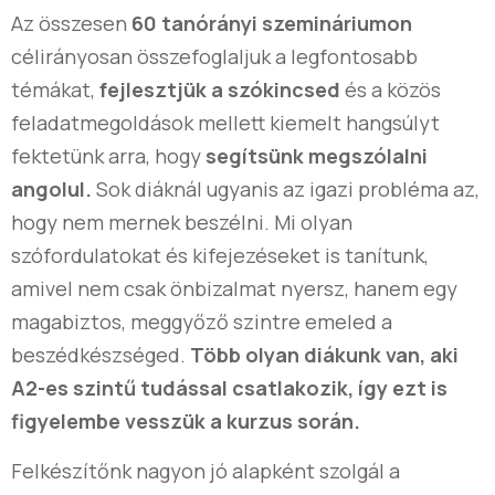
Az összesen
60 tanórányi szemináriumon
célirányosan összefoglaljuk a legfontosabb
témákat,
fejlesztjük a szókincsed
és a közös
feladatmegoldások mellett kiemelt hangsúlyt
fektetünk arra, hogy
segítsünk megszólalni
angolul.
Sok diáknál ugyanis az igazi probléma az,
hogy nem mernek beszélni. Mi olyan
szófordulatokat és kifejezéseket is tanítunk,
amivel nem csak önbizalmat nyersz, hanem egy
magabiztos, meggyőző szintre emeled a
beszédkészséged.
Több olyan diákunk van, aki
A2-es szintű tudással csatlakozik, így ezt is
figyelembe vesszük a kurzus során.
Felkészítőnk nagyon jó alapként szolgál a