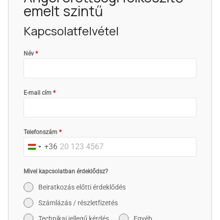
emelt szintű
Kapcsolatfelvétel
Név
*
E-mail cím
*
Telefonszám
*
+36
Hungary
+36
Mivel kapcsolatban érdeklődsz?
Beiratkozás előtti érdeklődés
Számlázás / részletfizetés
Technikai jellegű kérdés
Egyéb