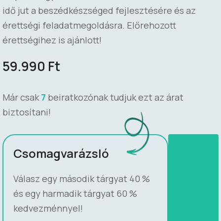
idő jut a beszédkészséged fejlesztésére és az
érettségi feladatmegoldásra. Előrehozott
érettségihez is ajánlott!
59.990
Ft
Már csak
7
beiratkozónak tudjuk ezt az árat
biztosítani!
Csomagvarázsló
Válasz egy második tárgyat 40 %
és egy harmadik tárgyat 60 %
kedvezménnyel!