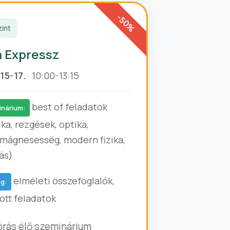
zint
a Expressz
15-17.
· 10:00-13:15
best of feladatok
inárium:
ka, rezgések, optika,
omágnesesség, modern fizika,
ás)
elméleti összefoglalók,
ng:
ott feladatok
órás élő szeminárium