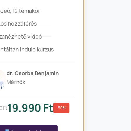
ideó, 12 témakör
ös hozzáférés
zanézhető videó
ntáltan induló kurzus
dr. Csorba Benjámin
Mérnök
19.990 Ft
0 Ft
-50%