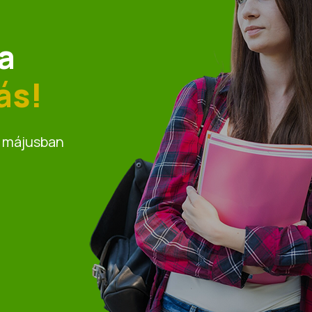
a
ás!
t májusban