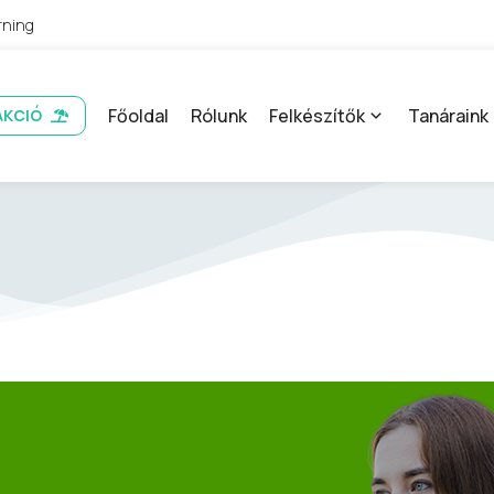
rning
Főoldal
Rólunk
Felkészítők
Tanáraink
AKCIÓ