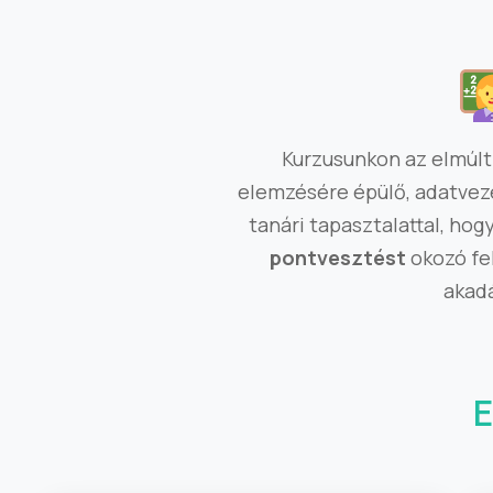
Kurzusunkon az elmúlt
elemzésére épülő, adatvezér
tanári tapasztalattal, hog
pontvesztést
okozó fe
akadá
E