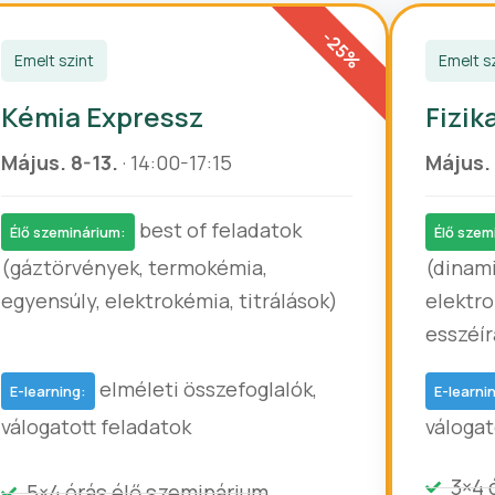
Emelt szint
Emelt s
Kémia Expressz
Fizik
Május. 8-13.
· 14:00-17:15
Május. 
best of feladatok
Élő szeminárium:
Élő szem
(gáztörvények, termokémia,
(dinami
egyensúly, elektrokémia, titrálások)
elektr
esszéír
elméleti összefoglalók,
E-learning:
E-learni
válogatott feladatok
válogat
3×4 
5×4 órás élő szeminárium