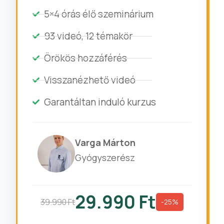
5×4 órás élő szeminárium
93 videó, 12 témakör
Örökös hozzáférés
Visszanézhető videó
Garantáltan induló kurzus
Varga Márton
Gyógyszerész
29.990 Ft
39.990 Ft
-25%