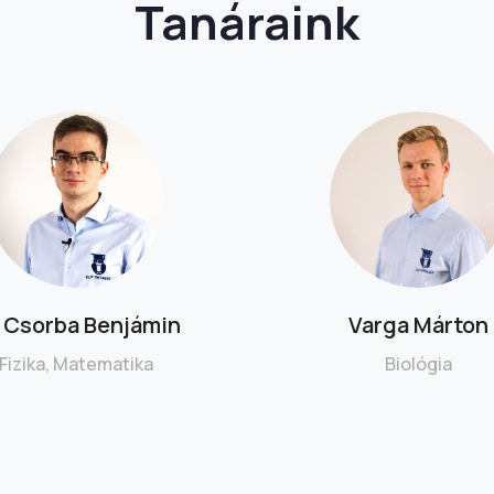
Tanáraink
. Csorba Benjámin
Varga Márton
Fizika, Matematika
Biológia