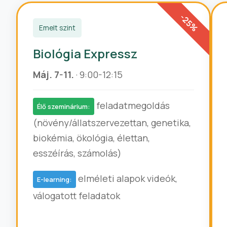
Emelt szint
Biológia Expressz
Máj. 7-11.
· 9:00-12:15
feladatmegoldás
Élő szeminárium:
(növény/állatszervezettan, genetika,
biokémia, ökológia, élettan,
esszéírás, számolás)
elméleti alapok videók,
E-learning:
válogatott feladatok