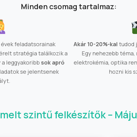
Minden csomag tartalmaz:
 évek feladatsorainak
Akár 10-20%-kal
tudod 
elt stratégia találkozik a
Egy nehezebb téma, 
y a leggyakoribb
sok apró
elektrokémia, optika re
ladatok se jelentsenek
hozni kis 
lyt.
melt szintű felkészítők – Máj