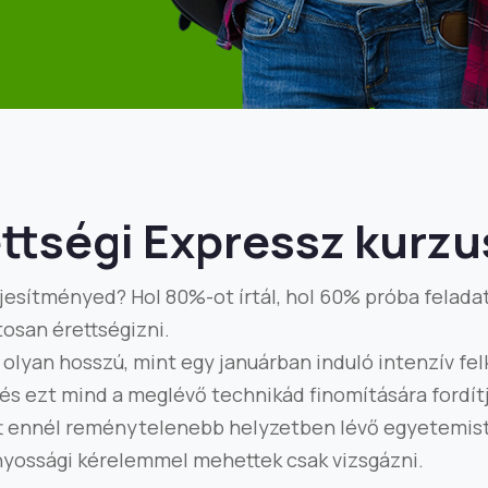
ttségi Expressz kurz
ljesítményed? Hol 80%-ot írtál, hol 60% próba felad
osan érettségizni.
 olyan hosszú, mint egy januárban induló intenzív fe
 és ezt mind a meglévő technikád finomítására fordít
ött ennél reménytelenebb helyzetben lévő egyetemis
nyossági kérelemmel mehettek csak vizsgázni.