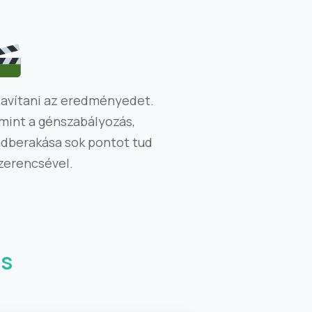
javítani az eredményedet.
mint a génszabályozás,
ndberakása sok pontot tud
szerencsével.
us