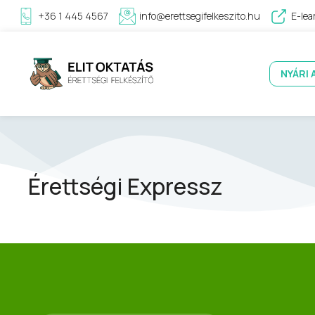
+36 1 445 4567
info@erettsegifelkeszito.hu
E-lea
NYÁRI 
Érettségi Expressz