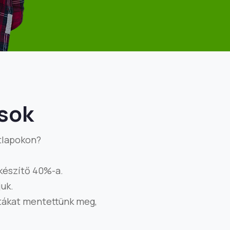
usok
atlapokon?
lkészítő 40%-a.
juk.
tákat mentettünk meg,