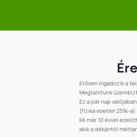
Ére
Erősen ingadozik a te
Megtanítunk üzembizt
Ez a pár nap valójában
(fizika esetén 25%-a)
Mi már 10 évvel ezel
akik a dékántól méltá