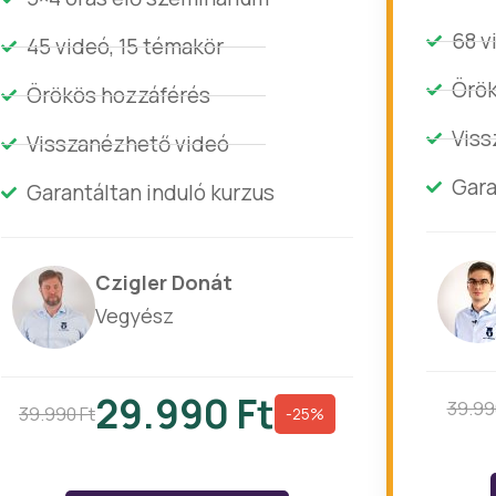
68 v
45 videó, 15 témakör
Örök
Örökös hozzáférés
Viss
Visszanézhető videó
Gara
Garantáltan induló kurzus
Czigler Donát
Vegyész
29.990 Ft
39.99
39.990 Ft
-25%