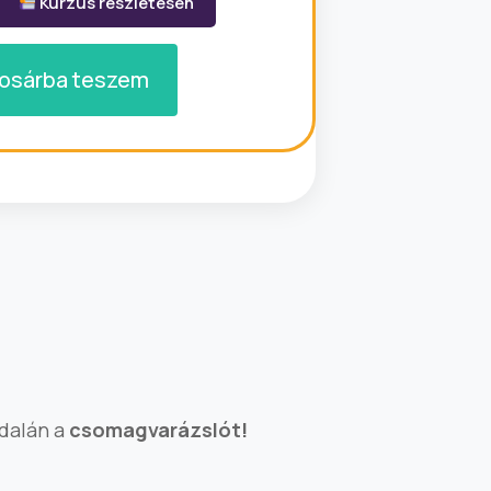
Kurzus részletesen
osárba teszem
dalán a
csomagvarázslót!