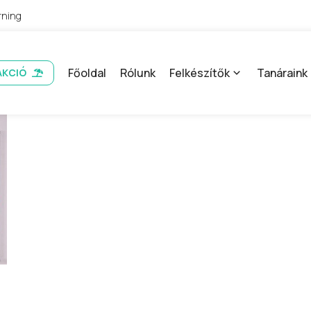
rning
Főoldal
Rólunk
Felkészítők
Tanáraink
AKCIÓ