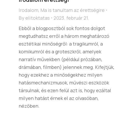
Irodalom
,
Ma is tanultam az érettségire
By
elitoktatas
2023. február 21.
Ebből a blogposztból sok fontos dolgot
megtudhatsz erről a három meghatározó
esztétikai minőségről: a tragikumról, a
komikumról és a groteszkről, amelyek
narratív művekben (például prózában,
drámában, filmben) jelennek meg. Kifejtjük,
hogy ezekhez a minőségekhez milyen
hatásmechanizmusok, művészi eszközök
társulnak, és ezen felül azt is, hogy ezáltal
milyen hatást érnek el az olvasóban,
nézőben.