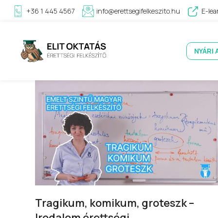
+36 1 445 4567
info@erettsegifelkeszito.hu
E-lea
NYÁRI 
Tragikum, komikum, groteszk –
Irodalom érettségi