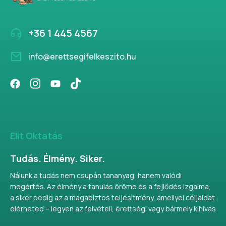
+36 1 445 4567
info@erettsegifelkeszito.hu
Elit Oktatás
Tudás. Élmény. Siker.
Nálunk a tudás nem csupán tananyag, hanem valódi
megértés. Az élmény a tanulás öröme és a fejlődés izgalma,
a siker pedig az a magabiztos teljesítmény, amellyel céljaidat
elérheted – legyen az felvételi, érettségi vagy bármely kihívás