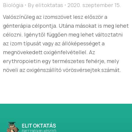
Biológia
By
elitoktatas
2020. szeptember 15.
Valószínűleg az izomszövet lesz először a
génterápia célpontja. Utána másokat is meg lehet
célozni. Igénytől függően meg lehet változtatni
az izom típusát vagy az állóképességet a
megnövekedett oxigénfelvétellel. Az
erythropoietin egy természetes fehérje, mely
növeli az oxigénszállító vörösvérsejtek számát.